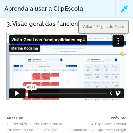
Pular para o conteúdo
Aprenda a usar a ClipEscola
Menu
3. Visão geral das funcionalidades
Voltar à Página do Curso
Início
/ Aprenda a usar a ClipEscola
Copyright © 2026 ClipEscola EAD
–
Tema
OnePress
por
FameThemes
Anterior
Próximo
2. Central de Ajuda: como entrar
4. Clips: como enviar
em contato com a ClipEscola?
comunicados, enquetes e corrigir